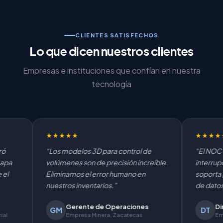
CLIENTES SATISFECHOS
Lo que dicen nuestros clientes
Empresas e instituciones que confían en nuestra
tecnología
★★★★★
★★★★★
“Los modelos 3D para control de
“El NOC funciona
volúmenes son de precisión increíble.
interrupciones. 
Eliminamos el error humano en
soporta perfec
nuestros inventarios.”
de datos que g
Gerente de Operaciones
Director 
GM
DT
Empresa Minera, Zacatecas
Empresa de 