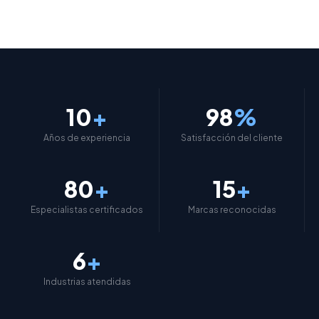
10
+
98
%
Años de experiencia
Satisfacción del cliente
80
+
15
+
Especialistas certificados
Marcas reconocidas
6
+
Industrias atendidas