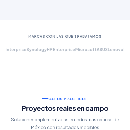
MARCAS CON LAS QUE TRABAJAMOS
rprise
Synology
HP Enterprise
Microsoft
ASUS
Lenovo
MikroTik
P
CASOS PRÁCTICOS
Proyectos reales en campo
Soluciones implementadas en industrias críticas de
México con resultados medibles