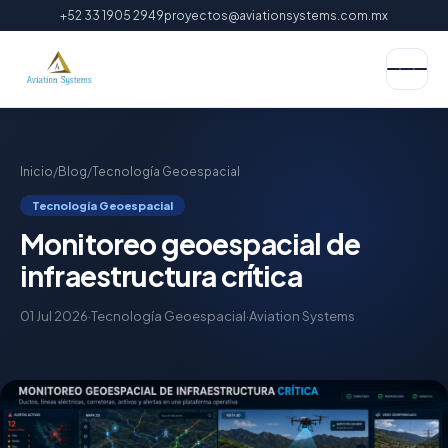
+52 33 1905 2949
proyectos@aviationsystems.com.mx
Inicio
/
Blog
/
Tecnología Geoespacial
Tecnología Geoespacial
Monitoreo geoespacial de
infraestructura crítica
01 Jul 2026
·
Tecnología Geoespacial
·
Aviation Systems