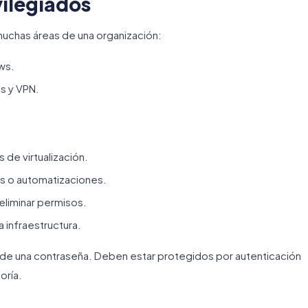
vilegiados
uchas áreas de una organización:
ws.
ls y VPN.
 de virtualización.
es o automatizaciones.
eliminar permisos.
infraestructura.
e una contraseña. Deben estar protegidos por autenticación
oría.