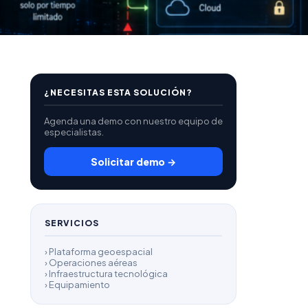
¿NECESITAS ESTA SOLUCIÓN?
Agenda una demo con nuestro equipo de
especialistas.
Solicitar demo →
SERVICIOS
› Plataforma geoespacial
› Operaciones aéreas
› Infraestructura tecnológica
› Equipamiento