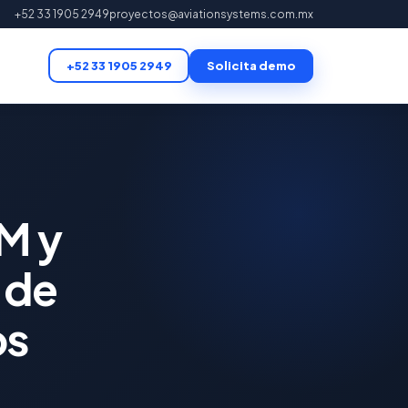
+52 33 1905 2949
proyectos@aviationsystems.com.mx
+52 33 1905 2949
Solicita demo
M y
 de
os